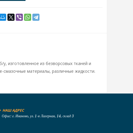
б/у, изготовленное из безворсовых тканей и
че-смазочные материалы, различные жидкости.
+
НАШ АДРЕС
Офис: г. Иваново, ул. 1-я Лагерная, 14, склад 3