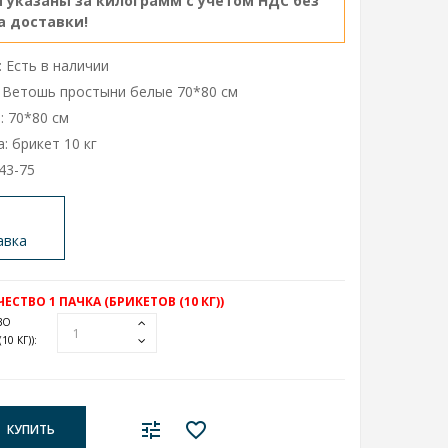
 указаны за килограмм с учетом НДС без
а доставки!
 Есть в наличии
 Ветошь простыни белые 70*80 см
: 70*80 см
: брикет 10 кг
43-75
авка
СТВО 1 ПАЧКА (БРИКЕТОВ (10 КГ))
ВО
10 КГ))
:
КУПИТЬ