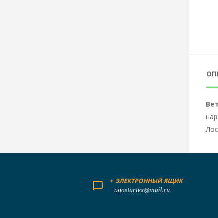
ОП
Ве
нар
Лос
+
ЭЛЕКТРОННЫЙ ЯЩИК
ooostartex@mail.ru